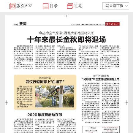
版次
A02
目录
往期
楚天都市报