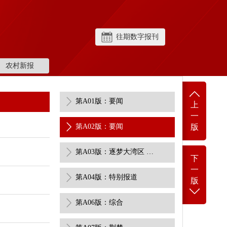
往期数字报刊
农村新报
第A01版：要闻
上
一
第A02版：要闻
版
第A03版：逐梦大湾区 极目看全运
下
一
第A04版：特别报道
版
第A06版：综合