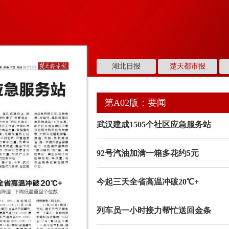
湖北日报
楚天都市报
第A02版：要闻
武汉建成1505个社区应急服务站
92号汽油加满一箱多花约5元
今起三天全省高温冲破20℃+
列车员一小时接力帮忙送回金条