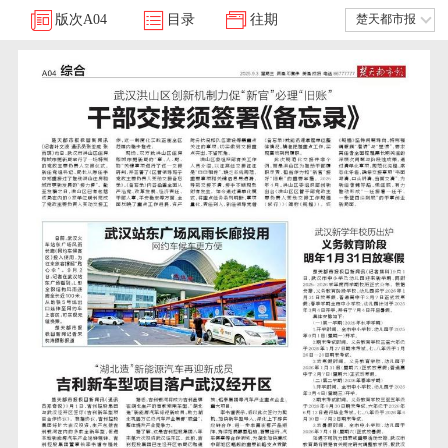
版次
A04
目录
往期
楚天都市报