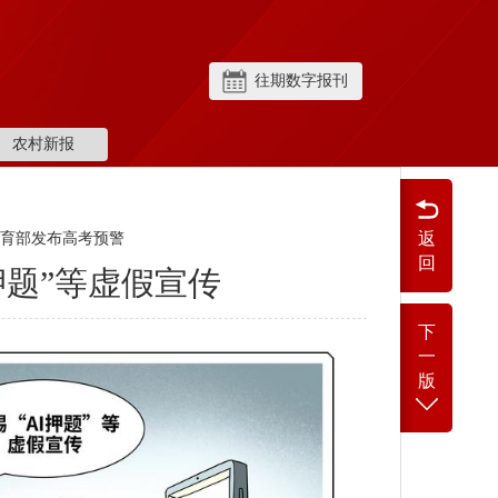
往期数字报刊
农村新报
返
教育部发布高考预警
回
押题”等虚假宣传
下
一
版