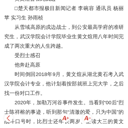
□楚天都市报极目新闻记者 李碗容 通讯员 杨丽
苹 实习生 孙雨桢
从雪域高原的戍边战士，到公安最高学府的准研
究生，武汉学院会计学院毕业生黄文煊用八年时间完
成了两次重大的人生跨越。
受烈士感召
他奔赴高原
时间倒回2018年9月，黄文煊从湖北黄石考入武
汉学院会计专业，他计划着按部就班上完大学，之后
找一份对口工作。
2020年，加勒万河谷事件发生。当看到“00后”烈
士陈祥榕的事迹，听到那句“清澈的爱，只为中国”的
战斗口号时，比烈士还年长两岁、正读大三的黄文