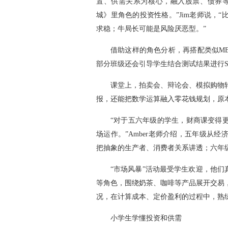
置、供需关系为核心，融入股票、债券等
城》里角色的投资性格。”Jim老师说，
求稳；牛局长可能是风险厌恶型。”
借助这样的角色分析，再搭配类似M
部分班级还会引导学生结合测试结果进行S
课堂上，拍卖会、辩论会、模拟购物
报，还能把数学运算融入零花钱规划，原
“对于五六年级的学生，财商课变得
场运作。”Amber老师介绍，五年级从
把抽象的生产者、消费者关系讲透；六年
“市场风暴”活动最受学生欢迎，他们
等角色，围绕奶茶、咖啡等产品展开交易
况，在计算成本、定价盈利的过程中，熟
小学生学懂投资和供需