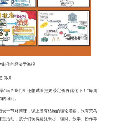
生制作的经济学海报
员 孙月
风暴’吗？我们组还想试着把奶茶定价再优化下！”每周
似的追问。
增设一节财商课，课上没有枯燥的理论灌输，只有荒岛
课堂活动，孩子们玩得意犹未尽，理财、数学、协作等