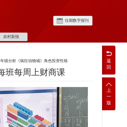
往期数字报刊
农村新报
返
 四年级分析《疯狂动物城》角色投资性格
回
每班每周上财商课
上
一
版