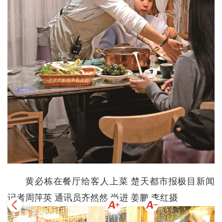
黄必栋在餐厅给客人上菜 楚天都市报极目新闻
记者周萍英 通讯员齐然然 尚进 姜鹏 李红摄