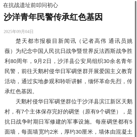
在抗战遗址前叩问初心
沙洋青年民警传承红色基因
2025年09月04日
楚天都市报极目新闻讯（记者高伟 通讯员姚
薇）为纪念中国人民抗日战争暨世界反法西斯战争胜
利80周年，9月2日，沙洋县公安局组织30余名青年
民警，前往天鹅村侵华日军碉堡群开展爱国主义教育
活动，通过实地参观和聆听讲解，缅怀革命先烈，传
承红色基因。
天鹅村侵华日军碉堡群位于沙洋县滨江新区天鹅
村，有7个主体保存完好的碉堡（原有9个碉堡），是
抗日战争时期日军修建的军事设施。每座碉堡都有5
面墙，每面墙宽约2米，厚约30厘米，墙体由混凝土