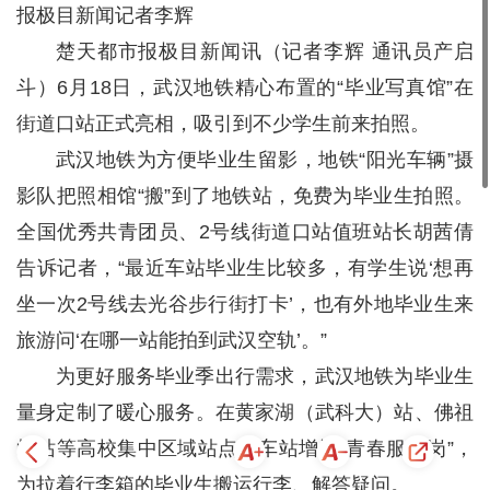
报极目新闻记者李辉
楚天都市报极目新闻讯（记者李辉 通讯员产启
斗）6月18日，武汉地铁精心布置的“毕业写真馆”在
街道口站正式亮相，吸引到不少学生前来拍照。
武汉地铁为方便毕业生留影，地铁“阳光车辆”摄
影队把照相馆“搬”到了地铁站，免费为毕业生拍照。
全国优秀共青团员、2号线街道口站值班站长胡茜倩
告诉记者，“最近车站毕业生比较多，有学生说‘想再
坐一次2号线去光谷步行街打卡’，也有外地毕业生来
旅游问‘在哪一站能拍到武汉空轨’。”
为更好服务毕业季出行需求，武汉地铁为毕业生
量身定制了暖心服务。在黄家湖（武科大）站、佛祖
岭站等高校集中区域站点，车站增设“青春服务岗”，
为拉着行李箱的毕业生搬运行李、解答疑问。