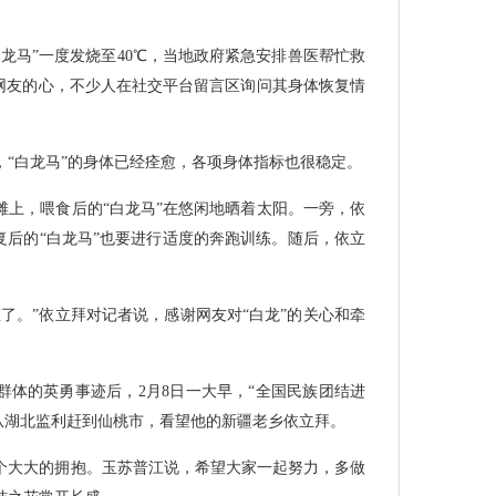
白龙马”一度发烧至40℃，当地政府紧急安排兽医帮忙救
着网友的心，不少人在社交平台留言区询问其身体恢复情
，“白龙马”的身体已经痊愈，各项身体指标也很稳定。
滩上，喂食后的“白龙马”在悠闲地晒着太阳。一旁，依
复后的“白龙马”也要进行适度的奔跑训练。随后，依立
。
了。”依立拜对记者说，感谢网友对“白龙”的关心和牵
群体的英勇事迹后，2月8日一大早，“全国民族团结进
从湖北监利赶到仙桃市，看望他的新疆老乡依立拜。
个大大的拥抱。玉苏普江说，希望大家一起努力，多做