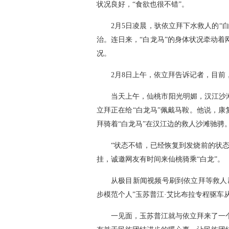
状况良好，“食欲也很不错”。
2月5日凌晨，驮依立拜下水救人的“
治。连日来，“白龙马”的身体状况牵动
况。
2月8日上午，依立拜告诉记者，目前
当天上午，仙桃市阳光明媚，汉江沙
立拜正在给“白龙马”佩戴马鞍。他说，康
拜骑着“白龙马”在汉江边的救人沙滩驰骋
“状态不错，已经恢复到发烧前的状态
挂，诚邀网友有时间来仙桃骑乘“白龙”。
从极目新闻视频号刷到依立拜等救人
步模范个人”玉苏普江·艾比布拉专程驱车
一见面，玉苏普江就与依立拜来了一