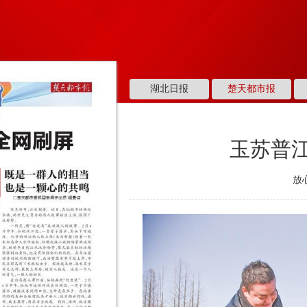
湖北日报
楚天都市报
玉苏普江
放