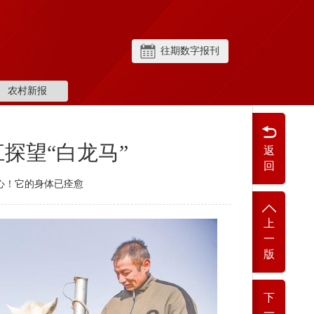
往期数字报刊
农村新报
探望“白龙马”
返
回
心！它的身体已痊愈
上
一
版
下
一